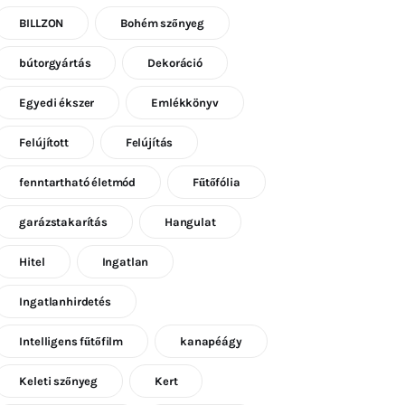
BILLZON
Bohém szőnyeg
bútorgyártás
Dekoráció
Egyedi ékszer
Emlékkönyv
Felújított
Felújítás
fenntartható életmód
Fűtőfólia
garázstakarítás
Hangulat
Hitel
Ingatlan
Ingatlanhirdetés
Intelligens fűtőfilm
kanapéágy
Keleti szőnyeg
Kert