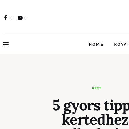
Home
0
0
Rovatok
Kapcsolat
HOME
ROVA
Szolgáltatóknak
HOME
ROV
KERT
5 gyors tipp
kertedhez