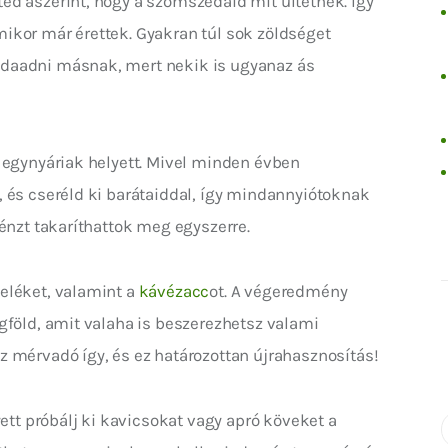
d aszerint, hogy a szomszédaid mit ültetnek. Így 
ikor már érettek. Gyakran túl sok zöldséget 
daadni másnak, mert nekik is ugyanaz ás 
 egynyáriak helyett. Mivel minden évben 
 és cseréld ki barátaiddal, így mindannyiótoknak 
pénzt takaríthattok meg egyszerre.
léket, valamint a 
kávézacc
ot. A végeredmény 
gföld, amit valaha is beszerezhetsz valami 
 mérvadó így, és ez határozottan újrahasznosítás!
yett próbálj ki kavicsokat vagy apró köveket a 