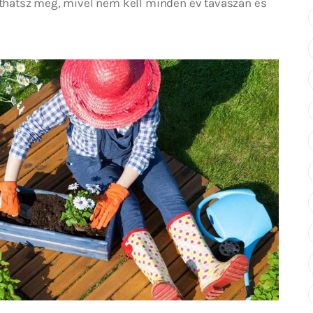
íthatsz meg, mivel nem kell minden év tavaszán és 