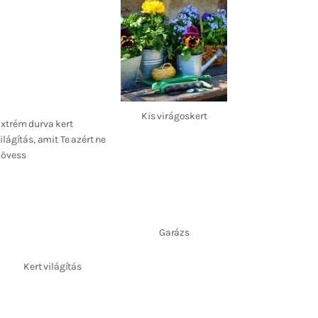
Kis virágoskert
xtrém durva kert
ilágítás, amit Te azért ne
kövess
Garázs
Kert világítás