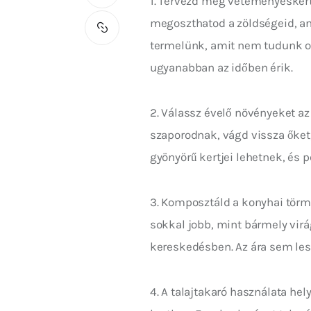
1. Tervezd meg veteményeskerte
megoszthatod a zöldségeid, am
termelünk, amit nem tudunk o
ugyanabban az időben érik.
2. Válassz évelő növényeket az
szaporodnak, vágd vissza őket,
gyönyörű kertjei lehetnek, és 
3. Komposztáld a konyhai törme
sokkal jobb, mint bármely virá
kereskedésben. Az ára sem lesz
4. A talajtakaró használata hel