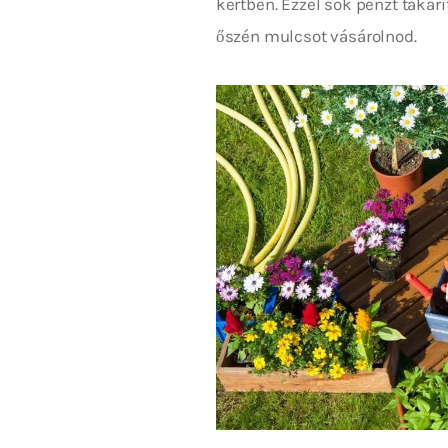
kertben. Ezzel sok pénzt takar
őszén mulcsot vásárolnod.