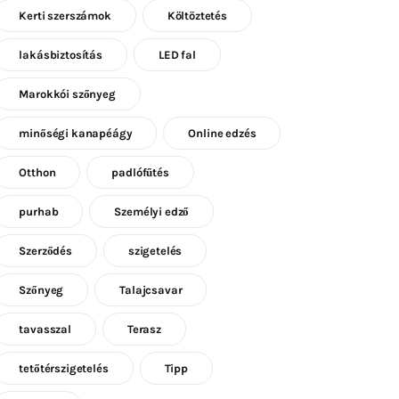
Kerti szerszámok
Költöztetés
lakásbiztosítás
LED fal
Marokkói szőnyeg
minőségi kanapéágy
Online edzés
Otthon
padlófűtés
purhab
Személyi edző
Szerződés
szigetelés
Szőnyeg
Talajcsavar
tavasszal
Terasz
tetőtérszigetelés
Tipp