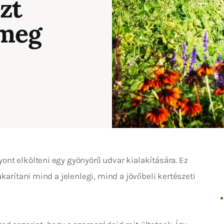
zt
 meg
nt elkölteni egy gyönyörű udvar kialakítására. Ez 
karítani mind a jelenlegi, mind a jövőbeli kertészeti 