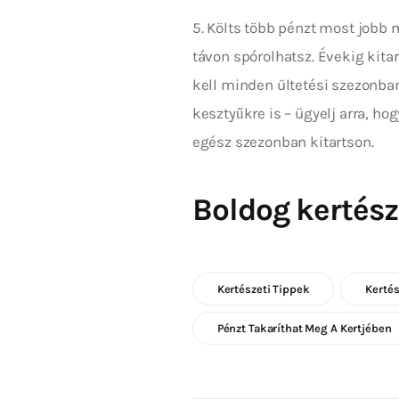
5. Költs több pénzt most jobb 
távon spórolhatsz. Évekig kita
kell minden ültetési szezonban
kesztyűkre is – ügyelj arra, h
egész szezonban kitartson.
Boldog kertész
Kertészeti Tippek
Kerté
Pénzt Takaríthat Meg A Kertjében