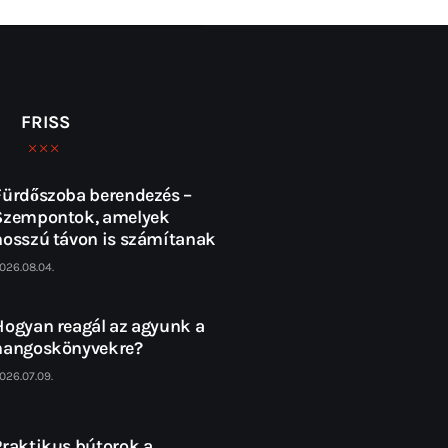
FRISS
Fürdőszoba berendezés –
Szempontok, amelyek
hosszú távon is számítanak
026.08.04.
Hogyan reagál az agyunk a
hangoskönyvekre?
026.07.09.
Praktikus bútorok a