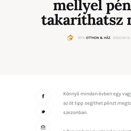
mellyel pén
takaríthatsz
ÍRTA
OTTHON & HÁZ
2022.04.13.
Könnyű minden évben egy vagyo
az öt tipp segíthet pénzt megta
szezonban.