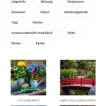
szigetelés
Szőnyeg
Talajcsavar
tavasszal
Terasz
tetőtérszigetelés
Tipp
Traktor
transzcendentális meditáció
Térkő
Ékszer
Építés
Kis virágoskert
Japán híd a japán kerben