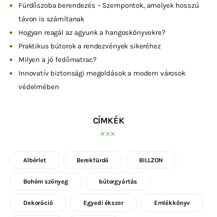
Fürdőszoba berendezés – Szempontok, amelyek hosszú
távon is számítanak
Hogyan reagál az agyunk a hangoskönyvekre?
Praktikus bútorok a rendezvények sikeréhez
Milyen a jó fedőmatrac?
Innovatív biztonsági megoldások a modern városok
védelmében
CÍMKÉK
Albérlet
Berekfürdő
BILLZON
Bohém szőnyeg
bútorgyártás
Dekoráció
Egyedi ékszer
Emlékkönyv