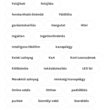
Felújított
Felújítás
fenntartható életmód
Fűtőfólia
garázstakarítás
Hangulat
Hitel
Ingatlan
Ingatlanhirdetés
Intelligens fűtőfilm
kanapéágy
Keleti szőnyeg
Kert
Kerti szerszámok
Költöztetés
lakásbiztosítás
LED fal
Marokkói szőnyeg
minőségi kanapéágy
Online edzés
Otthon
padlófűtés
purhab
Személyi edző
Szerződés