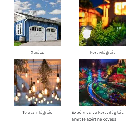
Garázs
Kert világítás
Terasz világítás
Extrém durva kert világítás,
amit Te azért ne kövess