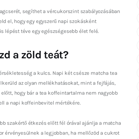
yagcserét, segíthet a vércukorszint szabályozásában 
eld el, hogy egy egyszerű napi szokásként 
is lépést téve egy egészségesebb élet felé.
d a zöld teát?
érsékletesség a kulcs. Napi két csésze matcha tea 
erüld az olyan mellékhatásokat, mint a fejfájás, 
előtt, hogy bár a tea koffeintartalma nem nagyobb 
ll a napi koffeinbevitel mértékére.
b szakértő étkezés előtt fél órával ajánlja a matcha 
kor érvényesülnek a legjobban, ha mellőzöd a cukrot 