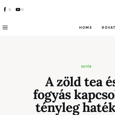
Home
0
0
Rovatok
HOME
ROVA
Kapcsolat
Szolgáltatóknak
HOME
ROV
EGYÉB
A zöld tea é
fogyás kapcso
tényleg haté