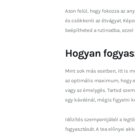
Azon felül, hogy fokozza az an
és csökkenti az étvágyat. Képz
beépítheted a rutinodba, ezzel 
Hogyan fogyasz
Mint sok más esetben, itt is m
az optimális maximum, hogy elk
vagy az émelygés. Tartsd szem 
egy kávéénál, mégis figyelni ke
Időzítés szempontjából a legtöb
fogyasztását. A tea előnyei ak