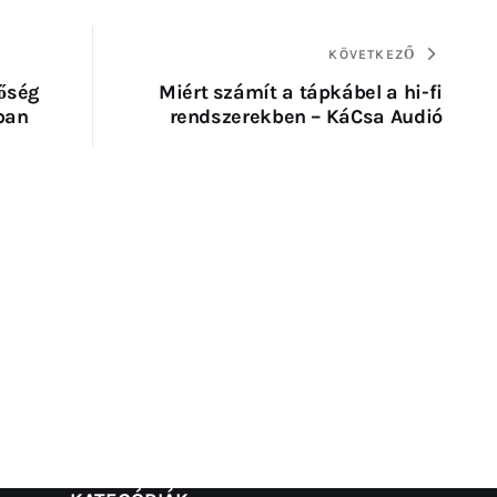
KÖVETKEZŐ
őség
Miért számít a tápkábel a hi-fi
ban
rendszerekben – KáCsa Audió