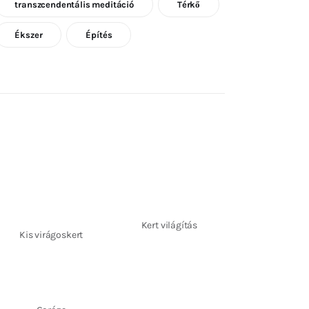
transzcendentális meditáció
Térkő
Ékszer
Építés
Kert világítás
Kis virágoskert