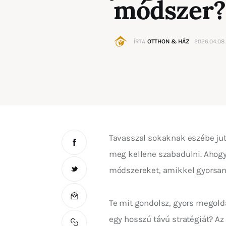
módszer?
ÍRTA
OTTHON & HÁZ
2026.04.08.
Tavasszal sokaknak eszébe jut,
meg kellene szabadulni. Ahogy
módszereket, amikkel gyorsan 
Te mit gondolsz, gyors megoldá
egy hosszú távú stratégiát? A