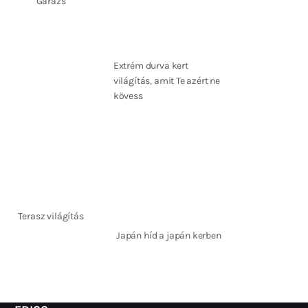
Garázs
Extrém durva kert
világítás, amit Te azért ne
kövess
Terasz világítás
Japán híd a japán kerben