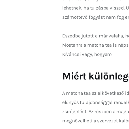
lehetnek, ha túlzásba viszed. 
számottevő fogyást nem fog e
Eszedbe jutott-e már valaha, h
Mostanra a matcha tea is népsz
Kíváncsi vagy, hogyan?
Miért különleg
A matcha tea az elkövetkező id
előnyös tulajdonsággal rendelke
zsírégetést. Ez részben a mag
megnövelheti a szervezet kalór