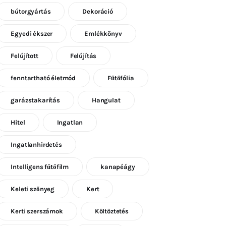
bútorgyártás
Dekoráció
Egyedi ékszer
Emlékkönyv
Felújított
Felújítás
fenntartható életmód
Fűtőfólia
garázstakarítás
Hangulat
Hitel
Ingatlan
Ingatlanhirdetés
Intelligens fűtőfilm
kanapéágy
Keleti szőnyeg
Kert
Kerti szerszámok
Költöztetés