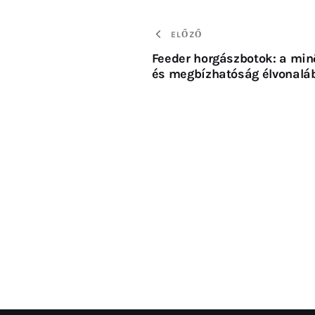
ELŐZŐ
Feeder horgászbotok: a min
és megbízhatóság élvonalá