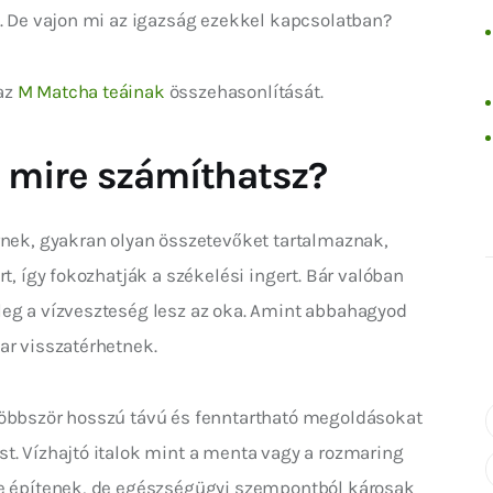
n. De vajon mi az igazság ezekkel kapcsolatban?
z 
M Matcha teáinak
 összehasonlítását.
 mire számíthatsz?
rnek, gyakran olyan összetevőket tartalmaznak, 
rt, így fokozhatják a székelési ingert. Bár valóban 
leg a vízveszteség lesz az oka. Amint abbahagyod 
ar visszatérhetnek.
többször hosszú távú és fenntartható megoldásokat 
t. Vízhajtó italok mint a menta vagy a rozmaring 
re építenek, de egészségügyi szempontból károsak 