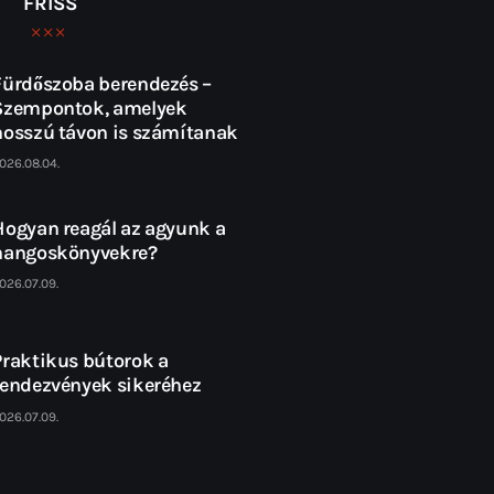
FRISS
Fürdőszoba berendezés –
Szempontok, amelyek
hosszú távon is számítanak
026.08.04.
Hogyan reagál az agyunk a
hangoskönyvekre?
026.07.09.
Praktikus bútorok a
rendezvények sikeréhez
026.07.09.