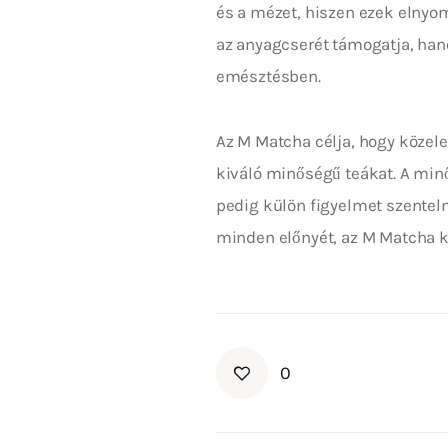
és a mézet, hiszen ezek elnyom
az anyagcserét támogatja, han
emésztésben.
Az M Matcha célja, hogy közele
kiváló minőségű teákat. A minő
pedig külön figyelmet szentel
minden előnyét, az M Matcha k
0