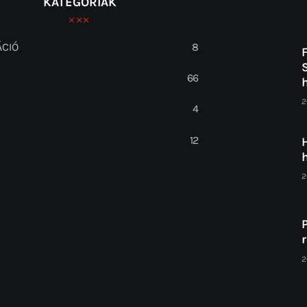
KATEGÓRIÁK
CIÓ
8
66
2
S
4
12
2
2