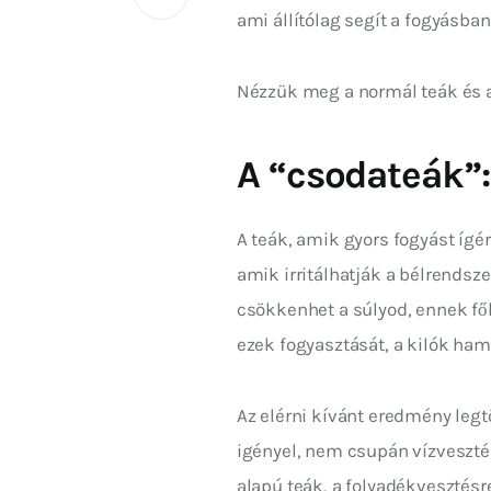
ami állítólag segít a fogyásba
Nézzük meg a normál teák és a
A “csodateák”:
A teák, amik gyors fogyást ígé
amik irritálhatják a bélrendsze
csökkenhet a súlyod, ennek fő
ezek fogyasztását, a kilók ham
Az elérni kívánt eredmény leg
igényel, nem csupán vízvesztés
alapú teák, a folyadékvesztés