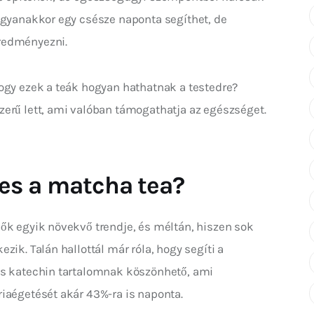
Ugyanakkor egy csésze naponta segíthet, de 
redményezni.
ogy ezek a teák hogyan hathatnak a testedre? 
erű lett, ami valóban támogathatja az egészséget. 
es a matcha tea?
ők egyik növekvő trendje, és méltán, hiszen sok 
zik. Talán hallottál már róla, hogy segíti a 
as katechin tartalomnak köszönhető, ami 
iaégetését akár 43%-ra is naponta.