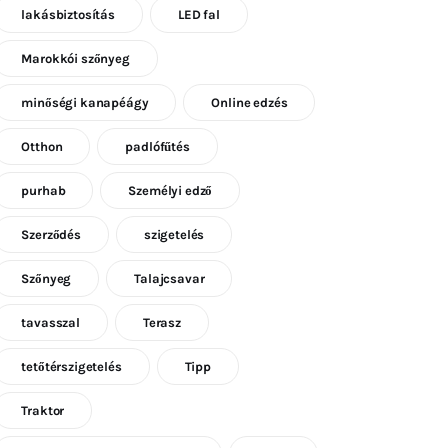
lakásbiztosítás
LED fal
Marokkói szőnyeg
minőségi kanapéágy
Online edzés
Otthon
padlófűtés
purhab
Személyi edző
Szerződés
szigetelés
Szőnyeg
Talajcsavar
tavasszal
Terasz
tetőtérszigetelés
Tipp
Traktor