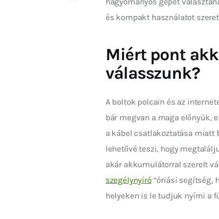
hagyományos gépet választanak
és kompakt használatot szere
Miért pont akk
válasszunk?
A boltok polcain és az intern
bár megvan a maga előnyük, el
a kábel csatlakoztatása miatt 
lehetővé teszi, hogy megtalál
akár akkumulátorral szerelt vált
szegélynyíró
 “óriási segítség,
helyeken is le tudjuk nyírni a 