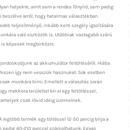
olyan helyekre, amit sem a rendes fűnyíró, sem pedig 
em beszélve arról, hogy hatalmas választékban 
sebb teljesítményű, inkább kerti szegély igazítására 
unkára való eszközök is. Utóbbiak vastagabb szárú 
is képesek megbirkózni.
ondoskodjunk az akkumulátor feltöltéséről. Hiába 
, hiszen így nem vesszük hasznukat. Sok esetben 
csak munkára bírni. Emellett a választás során 
mekkora területtel bír el egy feltöltéssel, 
 amelyek csak rövid ideig üzemelnek.
 legtöbb termék egy töltéssel 12-50 percig bírja a 
ben pedig 40-210 perccel számolhatunk. Egyes 