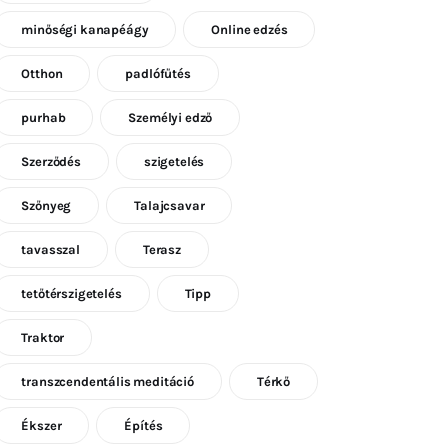
minőségi kanapéágy
Online edzés
Otthon
padlófűtés
purhab
Személyi edző
Szerződés
szigetelés
Szőnyeg
Talajcsavar
tavasszal
Terasz
tetőtérszigetelés
Tipp
Traktor
transzcendentális meditáció
Térkő
Ékszer
Építés