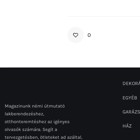
0
DEKORÁ
EGYÉB
Magazinunk némi útmutató
GARÁZ
lakberendezéshez,
otthonteremtéshez az igényes
HÁZ
olvasók számára. Segít a
tervezgetésben, ötleteket ad azáltal,