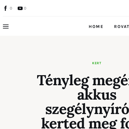
Home
0
0
Rovatok
HOME
ROVA
Kapcsolat
HOME
ROV
Szolgáltatóknak
KERT
Tényleg megér
akkus
szegélynyíró
kerted meg f