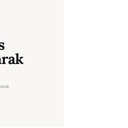
s
árak
02.06.