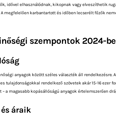
ítők, idővel elhasználódnak, kikopnak vagy elveszíthetik r
. A megfelelően karbantartott és időben lecserélt fűzők nem
minőségi szempontok 2024-b
lóság
nőségi anyagok között széles választék áll rendelkezésre.
s tulajdonságokkal rendelkező szövetek akár 15-16 ezer for
kat – a magasabb kopásállóságú anyagok értelemszerűen dr
 és áraik