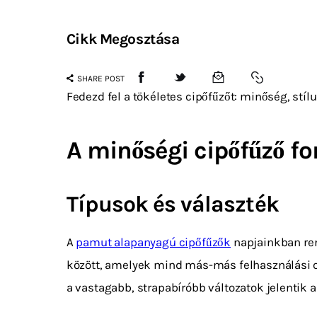
Cikk Megosztása
SHARE POST
Fedezd fel a tökéletes cipőfűzőt: minőség, stí
A minőségi cipőfűző f
Típusok és választék
A
pamut alapanyagú cipőfűzők
napjainkban ren
között, amelyek mind más-más felhasználási cé
a vastagabb, strapabíróbb változatok jelentik 