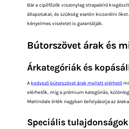
Bár a cipőfűzők viszonylag strapabíró kiegész
állapotukat, és szükség esetén kicserélni őket
kényelmes viseletet is garantálják.
Bútorszövet árak és 
Árkategóriák és kopásál
A
kedvező bútorszövet árak mellett elérhető
mi
elérhetők, míg a prémium kategóriás, különlege
Martindale érték nagyban befolyásolja az ára
Speciális tulajdonságok