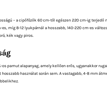
osságú – a cipőfűzők 60 cm-től egészen 220 cm-ig terjedő
m-es, míg 8-12 lyukpárnál a hosszabb, 140-220 cm-es változa
ró, kék vagy piros.
ság
-os pamut alapanyag, amely kellően erős, ugyanakkor rugalm
t hosszabb használat során sem. A vastagabb, 4-8 mm átmérő
ábbelikhez.