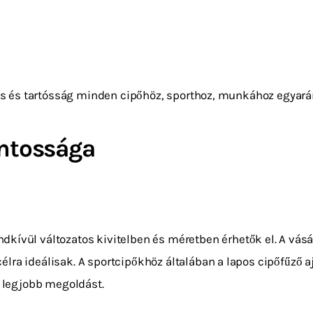
lus és tartósság minden cipőhöz, sporthoz, munkához egyará
ontossága
dkívül változatos kivitelben és méretben érhetők el. A vásá
lra ideálisak. A sportcipőkhöz általában a lapos cipőfűző
a legjobb megoldást.