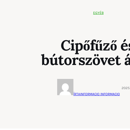
EGYÉB
Cipőfűző é
bútorszövet 
2025.
ÍRTA
INFORMACIO INFORMACIO