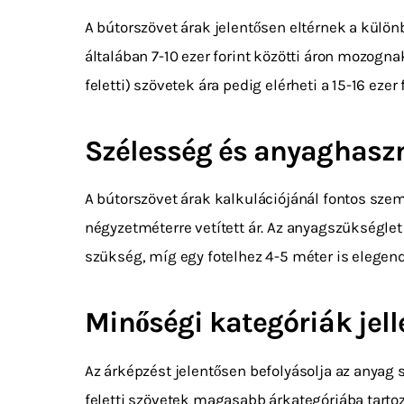
A bútorszövet árak jelentősen eltérnek a külön
általában 7-10 ezer forint közötti áron mozogn
feletti) szövetek ára pedig elérheti a 15-16 ezer
Szélesség és anyaghasz
A bútorszövet árak kalkulációjánál fontos sze
négyzetméterre vetített ár. Az anyagszükségle
szükség, míg egy fotelhez 4-5 méter is elegend
Minőségi kategóriák jel
Az árképzést jelentősen befolyásolja az anyag
feletti szövetek magasabb árkategóriába tarto