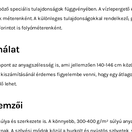
böző speciális tulajdonságok függvényében. A vízlepergető és
ak méterenként. A különleges tulajdonságokkal rendelkező, p
 forintot is folyóméterenként.
nálat
mpont az anyagszélesség is, ami jellemzően 140-146 cm köz
t kiszámításánál érdemes figyelembe venni, hogy egy átlago
ő lehet.
lemzői
 súlya és szerkezete is. A könnyebb, 300-400 g/m² súlyú a
znak. A szövési módok közül a hurkolt és nyüstös szövetek,