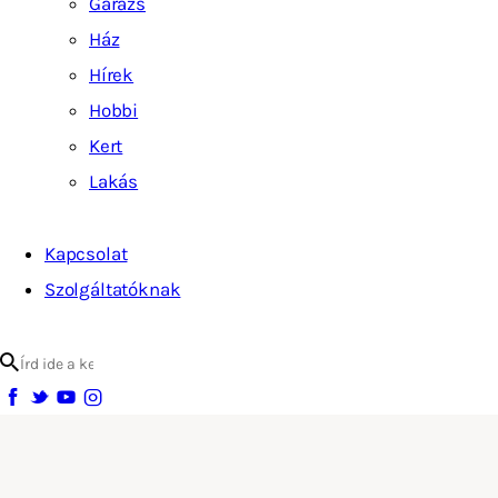
Garázs
Ház
Hírek
Hobbi
Kert
Lakás
Kapcsolat
Szolgáltatóknak