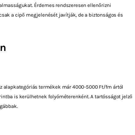
ugalmasságukat. Érdemes rendszeresen ellenőrizni
csak a cipő megjelenését javítják, de a biztonságos és
en
 Az alapkategóriás termékek már 4000-5000 Ft/fm ártól
intba is kerülhetnek folyóméterenként. A tartósságot jelző
ágábbak.