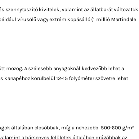
 szennytaszító kivitelek, valamint az állatbarát változatok
éldául vírusölő vagy extrém kopásálló (1 millió Martindale
ött mozog. A szélesebb anyagoknál kedvezőbb lehet a
s kanapéhoz körülbelül 12-15 folyóméter szövetre lehet
nyagok általában olcsóbbak, míg a nehezebb, 500-600 g/m²
 valamint a bársonyos felületek általában drágábbak az