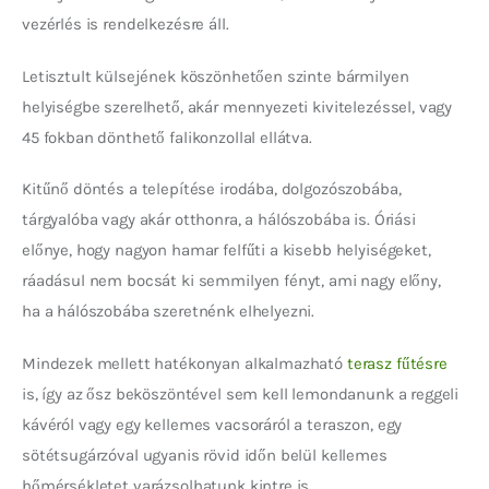
vezérlés is rendelkezésre áll.
Letisztult külsejének köszönhetően szinte bármilyen 
helyiségbe szerelhető, akár mennyezeti kivitelezéssel, vagy 
45 fokban dönthető falikonzollal ellátva.
Kitűnő döntés a telepítése irodába, dolgozószobába, 
tárgyalóba vagy akár otthonra, a hálószobába is. Óriási 
előnye, hogy nagyon hamar felfűti a kisebb helyiségeket, 
ráadásul nem bocsát ki semmilyen fényt, ami nagy előny, 
ha a hálószobába szeretnénk elhelyezni.
Mindezek mellett hatékonyan alkalmazható
 terasz fűtésre
is, így az ősz beköszöntével sem kell lemondanunk a reggeli 
kávéról vagy egy kellemes vacsoráról a teraszon, egy 
sötétsugárzóval ugyanis rövid időn belül kellemes 
hőmérsékletet varázsolhatunk kintre is.