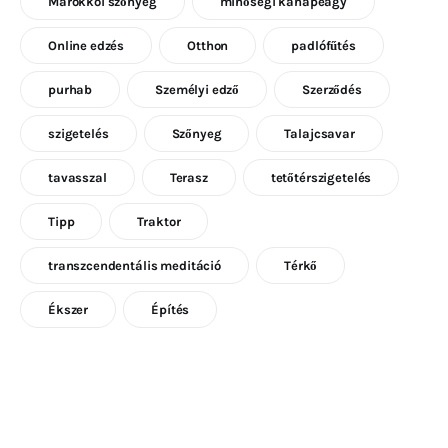
Marokkói szőnyeg
minőségi kanapéágy
Online edzés
Otthon
padlófűtés
purhab
Személyi edző
Szerződés
szigetelés
Szőnyeg
Talajcsavar
tavasszal
Terasz
tetőtérszigetelés
Tipp
Traktor
transzcendentális meditáció
Térkő
Ékszer
Építés