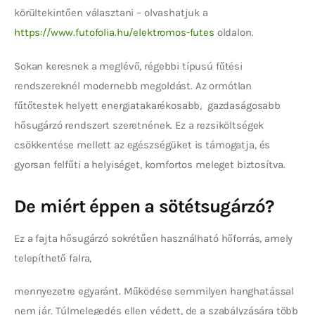
körültekintően választani – olvashatjuk a 
https://www.futofolia.hu/elektromos-futes
 oldalon.
Sokan keresnek a meglévő, régebbi típusú fűtési 
rendszereknél modernebb megoldást. Az ormótlan 
fűtőtestek helyett energiatakarékosabb,  gazdaságosabb 
hősugárzó rendszert szeretnének. Ez a rezsiköltségek 
csökkentése mellett az egészségüket is támogatja, és 
gyorsan felfűti a helyiséget, komfortos meleget biztosítva.
De miért éppen a sötétsugárzó?
Ez a fajta hősugárzó sokrétűen használható hőforrás, amely 
telepíthető falra,
mennyezetre egyaránt. Működése semmilyen hanghatással 
nem jár. Túlmelegedés ellen védett, de a szabályzására több 