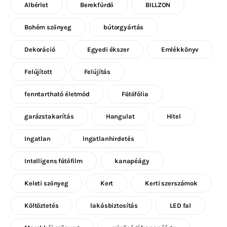
Albérlet
Berekfürdő
BILLZON
Bohém szőnyeg
bútorgyártás
Dekoráció
Egyedi ékszer
Emlékkönyv
Felújított
Felújítás
fenntartható életmód
Fűtőfólia
garázstakarítás
Hangulat
Hitel
Ingatlan
Ingatlanhirdetés
Intelligens fűtőfilm
kanapéágy
Keleti szőnyeg
Kert
Kerti szerszámok
Költöztetés
lakásbiztosítás
LED fal