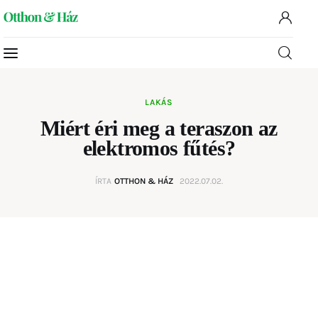
Home
LAKÁS
Miért éri meg a teraszon az
Rovatok
elektromos fűtés?
Kapcsolat
ÍRTA
OTTHON & HÁZ
2022.07.02.
Szolgáltatóknak