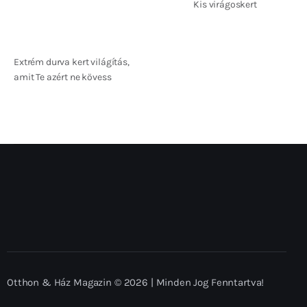
Kis virágoskert
Extrém durva kert világítás,
amit Te azért ne kövess
Otthon & Ház Magazin © 2026 | Minden Jog Fenntartva!