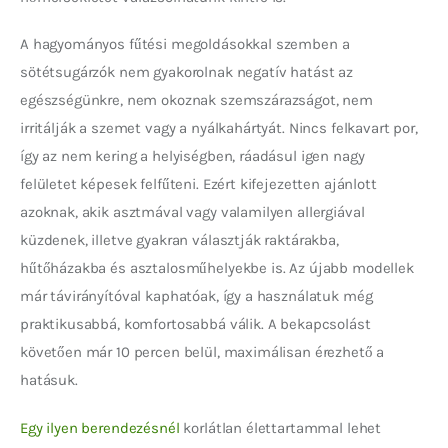
A hagyományos fűtési megoldásokkal szemben a 
sötétsugárzók nem gyakorolnak negatív hatást az 
egészségünkre, nem okoznak szemszárazságot, nem 
irritálják a szemet vagy a nyálkahártyát. Nincs felkavart por, 
így az nem kering a helyiségben, ráadásul igen nagy 
felületet képesek felfűteni. Ezért kifejezetten ajánlott 
azoknak, akik asztmával vagy valamilyen allergiával 
küzdenek, illetve gyakran választják raktárakba, 
hűtőházakba és asztalosműhelyekbe is. Az újabb modellek 
már távirányítóval kaphatóak, így a használatuk még 
praktikusabbá, komfortosabbá válik. A bekapcsolást 
követően már 10 percen belül, maximálisan érezhető a 
hatásuk.
Egy ilyen berendezésnél
 korlátlan élettartammal lehet 